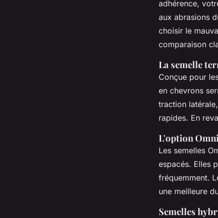
adhérence, votre
aux abrasions du
choisir le mauva
comparaison clai
La semelle ter
Conçue pour les 
en chevrons serr
traction latéral
rapides. En reva
L'option Omni
Les semelles Omn
espacés. Elles p
fréquemment. Le
une meilleure dur
Semelles hybri