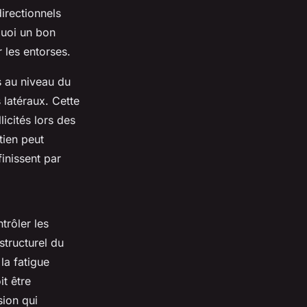
irectionnels
quoi un bon
r les entorses.
s au niveau du
 latéraux. Cette
licités lors des
tien peut
finissent par
trôler les
tructurel du
la fatigue
it être
sion qui