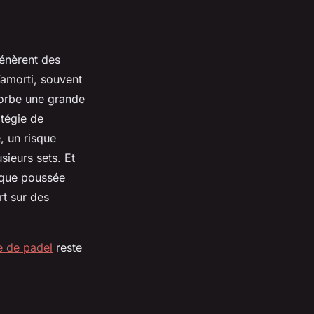
génèrent des
’amorti, souvent
orbe une grande
atégie de
, un risque
sieurs sets. Et
haque poussée
rt sur des
e de padel
reste