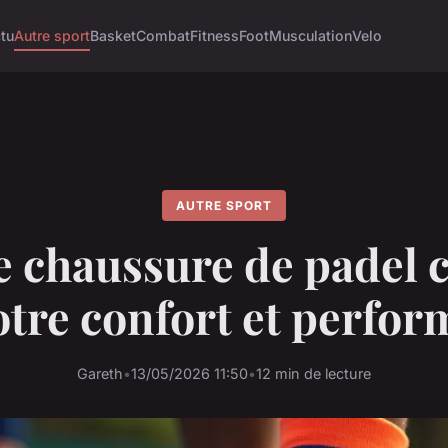
tu
Autre sport
Basket
Combat
Fitness
Foot
Musculation
Velo
AUTRE SPORT
e chaussure de padel c
otre confort et perfor
Gareth
•
13/05/2026 11:50
•
12 min de lecture