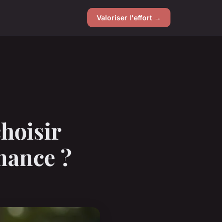
Valoriser l'effort →
hoisir
mance ?