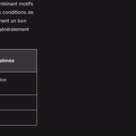
mbinant motifs
s conditions de
nnent un bon
 généralement
estimée
elon