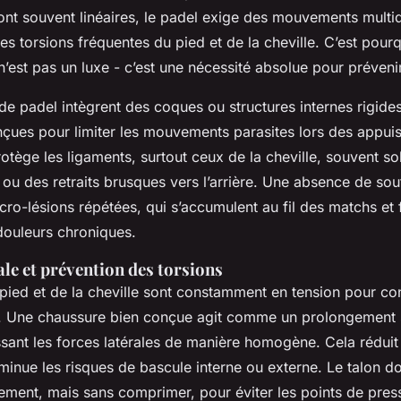
nt souvent linéaires, le padel exige des mouvements multid
es torsions fréquentes du pied et de la cheville. C’est pour
 n’est pas un luxe - c’est une nécessité absolue pour préveni
de padel intègrent des coques ou structures internes rigide
çues pour limiter les mouvements parasites lors des appuis
rotège les ligaments, surtout ceux de la cheville, souvent sol
 ou des retraits brusques vers l’arrière. Une absence de sou
cro-lésions répétées, qui s’accumulent au fil des matchs et 
ouleurs chroniques.
rale et prévention des torsions
pied et de la cheville sont constamment en tension pour con
. Une chaussure bien conçue agit comme un prolongement s
ssant les forces latérales de manière homogène. Cela réduit 
minue les risques de bascule interne ou externe. Le talon do
ment, mais sans comprimer, pour éviter les points de pres