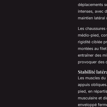
déplacements so
intenses, avec d
maintien latéral
Les chaussures 
médio-pied, con
rigidité ciblée p
montées au filet
entraîner des mi
provoquer des d
Stabilité laté
Les muscles du 
appuis obliques
pied, en réparti
musculaire et di
enveloppé ferme