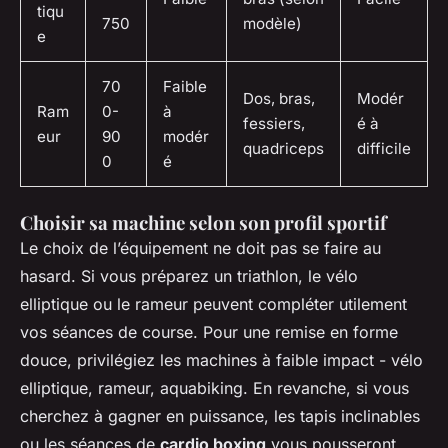
tiqu
750
modèle)
e
70
Faible
Dos, bras,
Modér
Ram
0-
à
fessiers,
é à
eur
90
modér
quadriceps
difficile
0
é
Choisir sa machine selon son profil sportif
Le choix de l’équipement ne doit pas se faire au
hasard. Si vous préparez un triathlon, le vélo
elliptique ou le rameur peuvent compléter utilement
vos séances de course. Pour une remise en forme
douce, privilégiez les machines à faible impact - vélo
elliptique, rameur, aquabiking. En revanche, si vous
cherchez à gagner en puissance, les tapis inclinables
ou les séances de
cardio boxing
vous pousseront