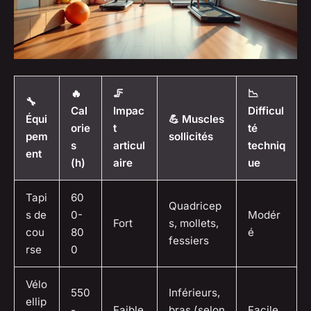
🔥
🦵
📉
🔧
Cal
Impac
Difficul
Équi
💪 Muscles
orie
t
té
pem
sollicités
s
articul
techniq
ent
(h)
aire
ue
Tapi
60
Quadricep
s de
0-
Modér
Fort
s, mollets,
cou
80
é
fessiers
rse
0
Vélo
550
Inférieurs,
ellip
-
Faible
bras (selon
Facile