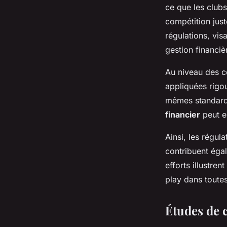
ce que les clubs
compétition just
régulations, vis
gestion financiè
Au niveau des co
appliquées rigou
mêmes standards
financier
peut en
Ainsi, les régul
contribuent égale
efforts illustre
play dans toute
Études de c