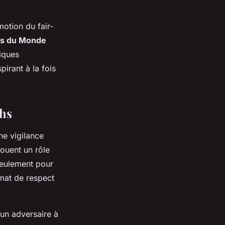
motion du fair-
s du Monde
iques
pirant à la fois
chs
ne vigilance
 jouent un rôle
 seulement pour
imat de respect
r un adversaire à