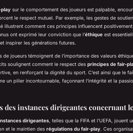
-play
sur le comportement des joueurs est palpable, encou
orcent le respect mutuel. Par exemple, les gestes de soutie
é illustrent comment ces principes influencent positivement 
nus ont exprimé leur conviction que l’
éthique
est essentiel
 et inspirer les générations futures.
 de joueurs témoignent de l’importance des valeurs éthiqu
écits soulignent comment le respect des
principes de fair-pl
tive, en renforçant la dignité du sport. C’est ainsi que le fa
 un pilier incontournable, façonnant l’intégrité et la passi
 des instances dirigeantes concernant le
instances dirigeantes
, telles que la FIFA et l’UEFA, jouent u
ion et le maintien des
régulations du fair-play
. Ces organisat