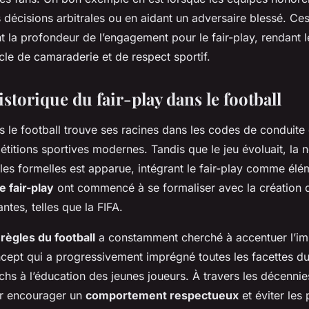
 décisions arbitrales ou en aidant un adversaire blessé. Ce
nt la profondeur de l’engagement pour le fair-play, rendant l
cle de camaraderie et de respect sportif.
storique du fair-play dans le football
 le football trouve ses racines dans les codes de conduit
itions sportives modernes. Tandis que le jeu évoluait, la n
gles formelles est apparue, intégrant le fair-play comme élé
e fair-play
ont commencé à se formaliser avec la création 
ntes, telles que la FIFA.
règles du football
a constamment cherché à accentuer l’i
ncept qui a progressivement imprégné toutes les facettes du 
hs à l’éducation des jeunes joueurs. À travers les décennie
ur encourager un
comportement respectueux
et éviter les 