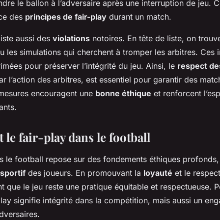
ndre le ballon à l’adversaire après une interruption de jeu. 
ence des
principes de fair-play
durant un match.
xiste aussi des
violations
notoires. En tête de liste, on trouv
ou les simulations qui cherchent à tromper les arbitres. Ces 
mées pour préserver l’intégrité du jeu. Ainsi, le
respect de
ar l’action des arbitres, est essentiel pour garantir des matc
 mesures encouragent une
bonne éthique
et renforcent l’esp
ants.
t le fair-play dans le football
 le football repose sur des fondements éthiques profonds, 
portif
des joueurs. En promouvant la
loyauté
et le respect
t que le jeu reste une pratique équitable et respectueuse. P
play signifie intégrité dans la compétition, mais aussi un e
dversaires.