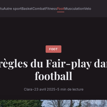
tu
Autre sport
Basket
Combat
Fitness
Foot
Musculation
Velo
FOOT
règles du Fair-play da
football
Clara
•
23 avril 2025
•
5 min de lecture