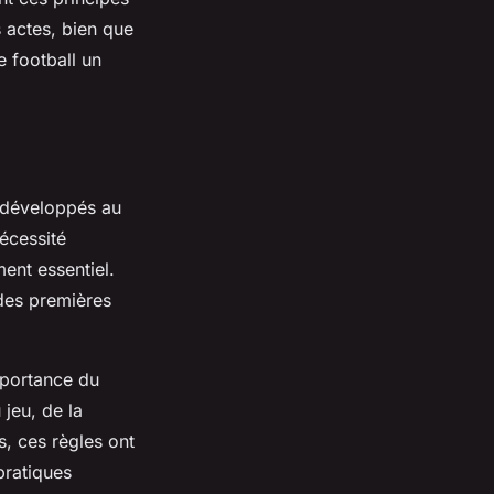
s actes, bien que
e football un
e développés au
écessité
ment essentiel.
des premières
mportance du
jeu, de la
s, ces règles ont
pratiques